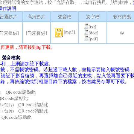
出現對話窗的文字連結，按「允許存取」，或自行拷貝、貼到軟件，
操作說明
普通影片
高清影片
聲音檔
文字檔
教材講義
[txt]
[mp3]
[尚未提供]
[尚未提供]
[doc]
◎
[pdf]
再更新，請直接到ftp下載。
、聲音檔案
牟利，上網請加註下載處。
la軟件下載，不需帳號密碼。若超過下載人數，會提示要輸入帳號密碼
。請記下影音編號，再選擇離自己最近的主機，點入後再選要下
4目錄，再依編號找到相應目錄下的檔案，按右鍵另存即可下載。
QR code請點此
)
R code請點此
QR code請點此
flv/短片)
QR code請點此
flv/短片)
QR code請點此