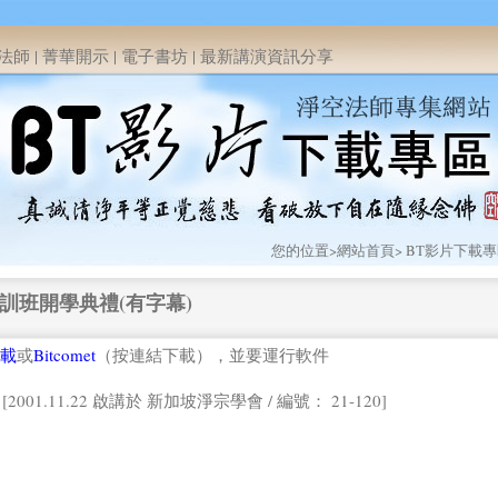
法師
|
菁華開示
|
電子書坊
|
最新講演資訊分享
您的位置>
網站首頁
>
BT影片下載
訓班開學典禮(有字幕)
載
或
Bitcomet
（按連結下載），並要運行軟件
[2001.11.22 啟講於 新加坡淨宗學會 / 編號： 21-120]