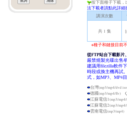
按下面種子下載，
法下載者請點此詳細
講演次數
共 1 集
※種子和鏈接目前不
從FTP站台下載影片
嚴禁燒製光碟出售
建議用filezil
時段或換主機再試
式，如MP3、MP
台灣
(mp3/mp4/dvd iso
德國
Q
(mp3/mp4/flv)
江蘇電信1
(mp3/mp4/
江蘇電信2
(mp3/mp4/
雲南電信
(mp3/mp4)