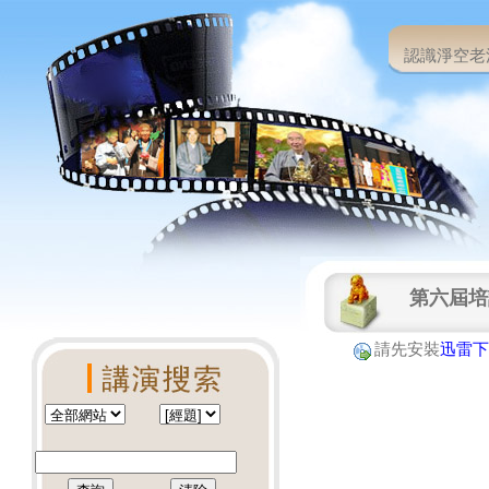
認識淨空老
第六屆培
請先安裝
迅雷下