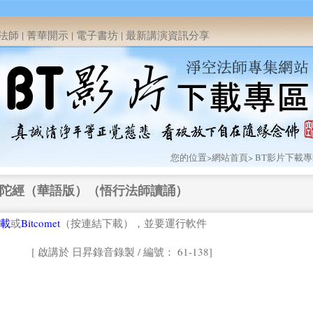
法師
|
菁華開示
|
電子書坊
|
最新講演資訊分享
您的位置>
網站首頁
>
BT影片下載
陀經（華語版）（悟行法師讀誦）
載
或
Bitcomet
（按連結下載），並要運行軟件
[ 啟講於 日昇錄音錄製 / 編號： 61-138]