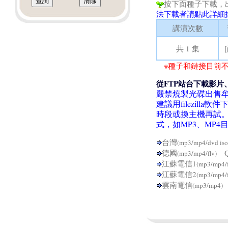
按下面種子下載，
法下載者請點此詳細
講演次數
共 1 集
※種子和鏈接目前不
從FTP站台下載影片
嚴禁燒製光碟出售
建議用filezil
時段或換主機再試
式，如MP3、MP
台灣
(mp3/mp4/dvd iso
德國
Q
(mp3/mp4/flv)
江蘇電信1
(mp3/mp4/
江蘇電信2
(mp3/mp4/
雲南電信
(mp3/mp4)