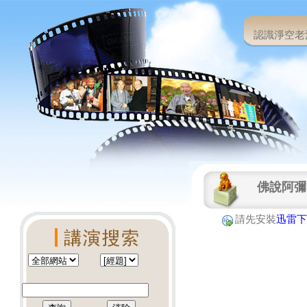
認識淨空老
佛說阿彌
請先安裝
迅雷下