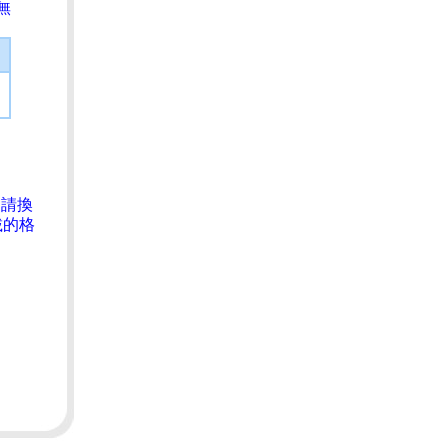
無
，請換
載的格