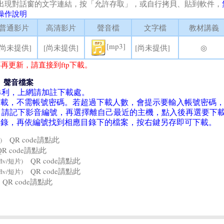
出現對話窗的文字連結，按「允許存取」，或自行拷貝、貼到軟件，
操作說明
普通影片
高清影片
聲音檔
文字檔
教材講義
[mp3]
[尚未提供]
[尚未提供]
[尚未提供]
◎
再更新，請直接到ftp下載。
、聲音檔案
牟利，上網請加註下載處。
la軟件下載，不需帳號密碼。若超過下載人數，會提示要輸入帳號密碼
。請記下影音編號，再選擇離自己最近的主機，點入後再選要下
4目錄，再依編號找到相應目錄下的檔案，按右鍵另存即可下載。
QR code請點此
)
R code請點此
QR code請點此
flv/短片)
QR code請點此
flv/短片)
QR code請點此