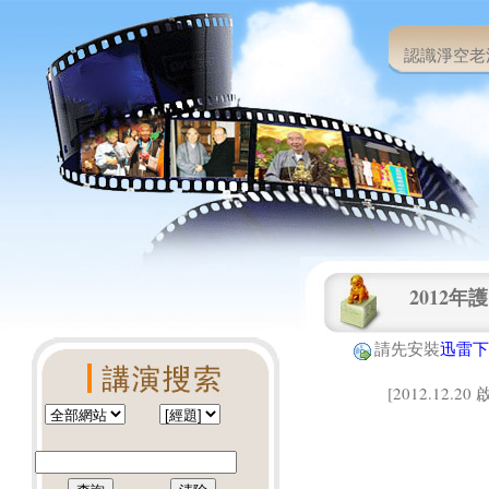
認識淨空老
2012
請先安裝
迅雷下
[2012.12