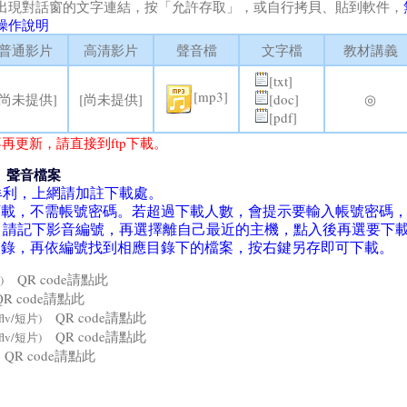
出現對話窗的文字連結，按「允許存取」，或自行拷貝、貼到軟件，
操作說明
普通影片
高清影片
聲音檔
文字檔
教材講義
[txt]
[mp3]
[尚未提供]
[尚未提供]
[doc]
◎
[pdf]
再更新，請直接到ftp下載。
、聲音檔案
牟利，上網請加註下載處。
la軟件下載，不需帳號密碼。若超過下載人數，會提示要輸入帳號密碼
。請記下影音編號，再選擇離自己最近的主機，點入後再選要下
4目錄，再依編號找到相應目錄下的檔案，按右鍵另存即可下載。
QR code請點此
)
R code請點此
QR code請點此
flv/短片)
QR code請點此
flv/短片)
QR code請點此