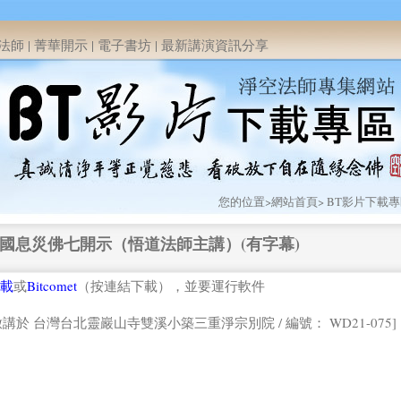
法師
|
菁華開示
|
電子書坊
|
最新講演資訊分享
您的位置>
網站首頁
>
BT影片下載
年護國息災佛七開示（悟道法師主講）(有字幕)
載
或
Bitcomet
（按連結下載），並要運行軟件
.20 啟講於 台灣台北靈巖山寺雙溪小築三重淨宗別院 / 編號： WD21-075]