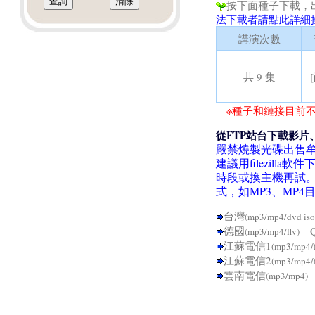
按下面種子下載，
法下載者請點此詳細
講演次數
共 9 集
※種子和鏈接目前不
從FTP站台下載影片
嚴禁燒製光碟出售
建議用filezil
時段或換主機再試
式，如MP3、MP
台灣
(mp3/mp4/dvd iso
德國
Q
(mp3/mp4/flv)
江蘇電信1
(mp3/mp4/
江蘇電信2
(mp3/mp4/
雲南電信
(mp3/mp4)