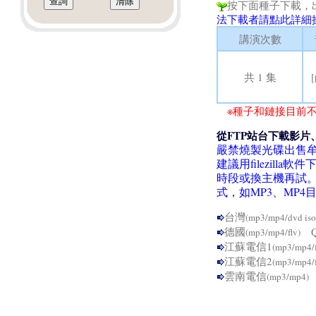
按下面種子下載，
法下載者請點此詳細
講演次數
共 1 集
※種子和鏈接目前不
從FTP站台下載影片
嚴禁燒製光碟出售
建議用filezil
時段或換主機再試
式，如MP3、MP
台灣
(mp3/mp4/dvd iso
德國
Q
(mp3/mp4/flv)
江蘇電信1
(mp3/mp4/
江蘇電信2
(mp3/mp4/
雲南電信
(mp3/mp4)