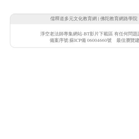
儒釋道多元文化教育網
|
佛陀教育網路學院
淨空老法師專集網站-BT影片下載區 有任何問題
備案序號:蘇ICP備 06004660號 最佳瀏覽建