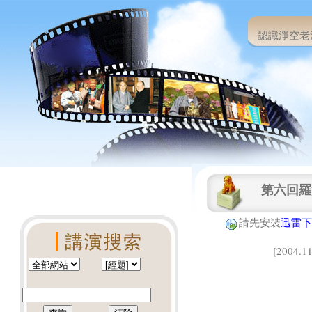
認識淨空老
第六回羅
請先安裝
迅雷下
[2004