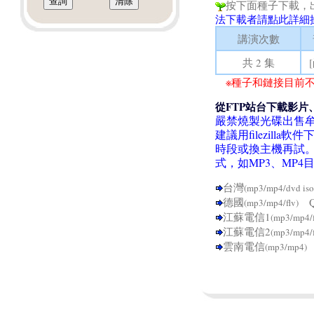
按下面種子下載，
法下載者請點此詳細
講演次數
共 2 集
※種子和鏈接目前不
從FTP站台下載影片
嚴禁燒製光碟出售
建議用filezil
時段或換主機再試
式，如MP3、MP
台灣
(mp3/mp4/dvd iso
德國
Q
(mp3/mp4/flv)
江蘇電信1
(mp3/mp4/
江蘇電信2
(mp3/mp4/
雲南電信
(mp3/mp4)