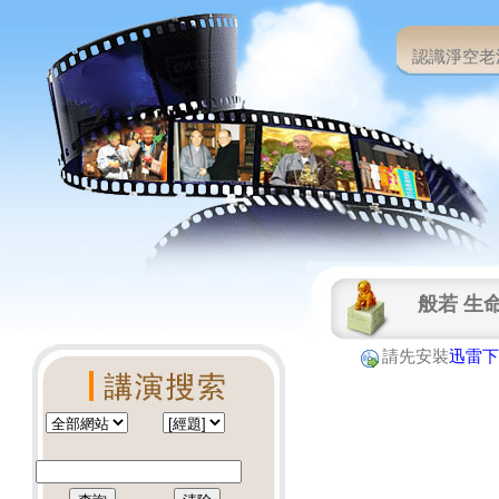
認識淨空老
般若 生
請先安裝
迅雷下