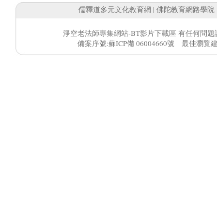
儒釋道多元文化教育網
|
佛陀教育網路學院
淨空老法師專集網站-BT影片下載區 有任何問題
備案序號:蘇ICP備 06004660號 最佳瀏覽建