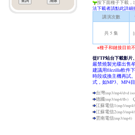
按下面種子下載，
法下載者請點此詳細
講演次數
共 5 集
※種子和鏈接目前不
從FTP站台下載影片
嚴禁燒製光碟出售
建議用filezil
時段或換主機再試
式，如MP3、MP
台灣
(mp3/mp4/dvd iso
德國
Q
(mp3/mp4/flv)
江蘇電信1
(mp3/mp4/
江蘇電信2
(mp3/mp4/
雲南電信
(mp3/mp4)