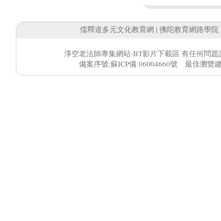
儒釋道多元文化教育網
|
佛陀教育網路學院
淨空老法師專集網站-BT影片下載區 有任何問題
備案序號:蘇ICP備 06004660號 最佳瀏覽建