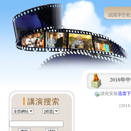
認識淨空老
2018
請先安裝
迅雷下
[201