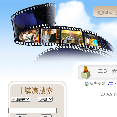
認識淨空老
二Ｏ一六
請先安裝
迅雷下
[2016.