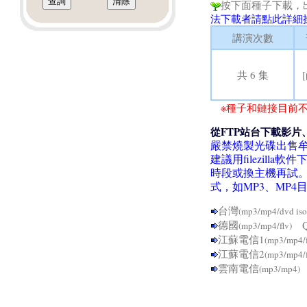
按下面種子下載，
法下載者請點此詳細
講演次數
共 6 集
※種子和鏈接目前不
從FTP站台下載影片
嚴禁燒製光碟出售
建議用filezil
時段或換主機再試
式，如MP3、MP
台灣
(mp3/mp4/dvd iso
德國
Q
(mp3/mp4/flv)
江蘇電信1
(mp3/mp4/
江蘇電信2
(mp3/mp4/
雲南電信
(mp3/mp4)