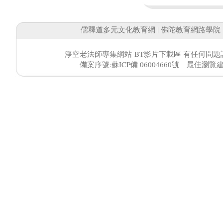
儒釋道多元文化教育網
|
佛陀教育網路學院
淨空老法師專集網站-BT影片下載區 有任何問題
備案序號:蘇ICP備 06004660號 最佳瀏覽建