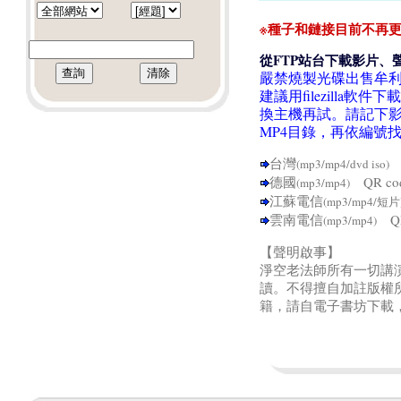
※種子和鏈接目前不再更
從FTP站台下載影片、
嚴禁燒製光碟出售牟
建議用filezill
換主機再試。請記下影
MP4目錄，再依編號
台灣
Q
(mp3/mp4/dvd iso)
德國
QR c
(mp3/mp4)
江蘇電信
(mp3/mp4/短片
雲南電信
QR
(mp3/mp4)
【聲明啟事】
淨空老法師所有一切講
讀。不得擅自加註版權
籍，請自電子書坊下載