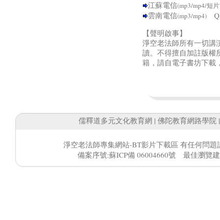
江蘇電信
(mp3/mp4/短片
雲南電信
QR
(mp3/mp4)
【聲明啟事】
淨空老法師所有一切講
讀。不得擅自加註版權
籍，請自電子書坊下載
儒釋道多元文化教育網
|
佛陀教育網路學院
淨空老法師專集網站-BT影片下載區 有任何問題
備案序號:蘇ICP備 06004660號 最佳瀏覽建