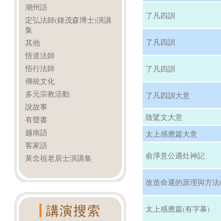
潮州語
了凡四訓
定弘法師(鍾茂森博士)演講
集
了凡四訓
其他
悟道法師
悟行法師
了凡四訓
傳統文化
多元宗教活動
了凡四訓大意
說故事
陰騭文大意
有聲書
越南語
太上感應篇大意
客家語
俞淨意公遇灶神記
黃念祖老居士演講集
改造命運的原理與方法(
太上感應篇(有字幕)