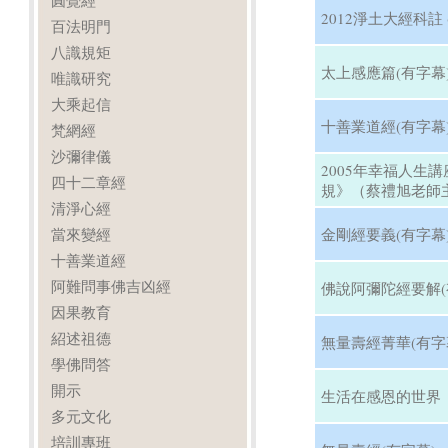
圓覺經
2012淨土大經科註 
百法明門
八識規矩
太上感應篇(有字幕
唯識研究
大乘起信
十善業道經(有字幕
梵網經
沙彌律儀
2005年幸福人生
四十二章經
規》（蔡禮旭老師主
清淨心經
當來變經
金剛經要義(有字幕
十善業道經
阿難問事佛吉凶經
佛說阿彌陀經要解(
因果教育
紹述祖德
無量壽經菁華(有字
學佛問答
開示
生活在感恩的世界
多元文化
培訓專班