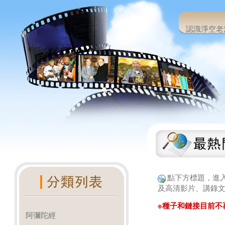
認識淨空老
點下方標題，進
及高清影片、講錄文
※種子和鏈接目前不
阿彌陀經