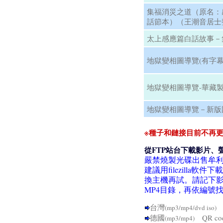
集福消災之道（原名：
話節本）（王潮音居士
太上感應篇白話故事－
地獄變相圖導覽(有字幕
地獄變相圖導覽-華藏製
地獄變相圖導覽－新版國
※種子和鏈接目前不再更
從FTP站台下載影片、
嚴禁燒製光碟出售牟
建議用filezill
換主機再試。請記下影
MP4目錄，再依編號
台灣
Q
(mp3/mp4/dvd iso)
德國
QR c
(mp3/mp4)