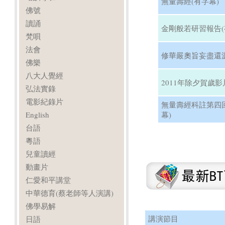
無量壽經(有字幕)
佛號
讀誦
金剛般若研習報告(
梵唄
法會
修華嚴奧旨妄盡還源
佛樂
八大人覺經
2011年除夕賀歲影
弘法實錄
電影紀錄片
無量壽經科註第四
English
幕)
台語
粵語
兒童讀經
動畫片
仁愛和平講堂
中華德育(蔡老師等人演講)
佛學易解
講演節目
日語