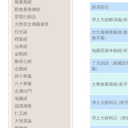
無量壽經
講演節目
觀無量壽佛經
普賢行願品
淨土大經解演義(有
大勢至念佛圓通章
往生論
大方廣佛華嚴經(第13
無字幕)
楞嚴經
法華經
地藏菩薩本願經(有
金剛經
般若心經
了凡四訓（新國語
志樂經
幕)
四十華嚴
八十華嚴
大乘無量壽經(有字
念佛法門
地藏經
淨土大經科註 (有字
認識佛教
仁王經
淨土大經科註（第四
大智度論