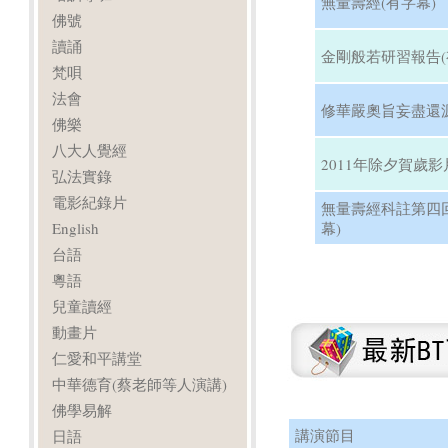
無量壽經(有字幕)
佛號
讀誦
金剛般若研習報告(
梵唄
法會
修華嚴奧旨妄盡還源
佛樂
八大人覺經
2011年除夕賀歲影
弘法實錄
電影紀錄片
無量壽經科註第四
English
幕)
台語
粵語
兒童讀經
動畫片
仁愛和平講堂
中華德育(蔡老師等人演講)
佛學易解
講演節目
日語