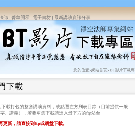
法師
|
菁華開示
|
電子書坊
|
最新講演資訊分享
您的位置>
網站首頁
> BT影片下載
入下載打包的整套講演資料，或點選左方列表目錄（目前提供一般
字、講義），若要單集下載請進入最下方的ftp站台
再更新，請直接到ftp或網盤下載。