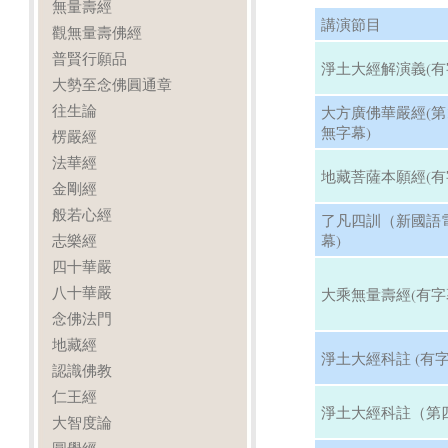
無量壽經
講演節目
觀無量壽佛經
普賢行願品
淨土大經解演義(有
大勢至念佛圓通章
往生論
大方廣佛華嚴經(第13
無字幕)
楞嚴經
法華經
地藏菩薩本願經(有
金剛經
般若心經
了凡四訓（新國語
志樂經
幕)
四十華嚴
八十華嚴
大乘無量壽經(有字
念佛法門
地藏經
淨土大經科註 (有字
認識佛教
仁王經
淨土大經科註（第四
大智度論