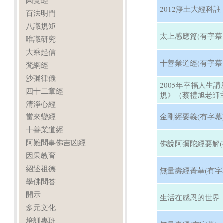
圓覺經
2012淨土大經科註 
百法明門
八識規矩
太上感應篇(有字幕
唯識研究
大乘起信
十善業道經(有字幕
梵網經
沙彌律儀
2005年幸福人生
四十二章經
規》（蔡禮旭老師主
清淨心經
當來變經
金剛經要義(有字幕
十善業道經
阿難問事佛吉凶經
佛說阿彌陀經要解(
因果教育
紹述祖德
無量壽經菁華(有字
學佛問答
開示
生活在感恩的世界
多元文化
培訓專班