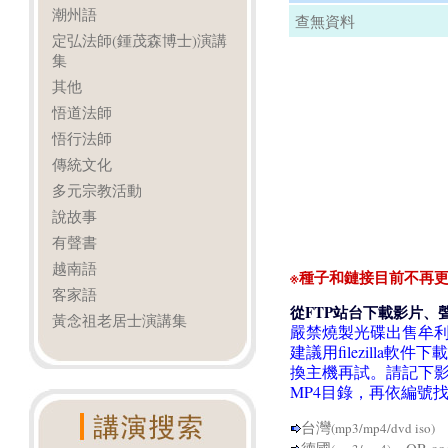
潮州語
查無資料
定弘法師(鍾茂森博士)演講
集
其他
悟道法師
悟行法師
傳統文化
多元宗教活動
說故事
有聲書
越南語
※種子和鏈接目前不再更
客家語
從FTP站台下載影片、
黃念祖老居士演講集
嚴禁燒製光碟出售牟
建議用filezill
換主機再試。請記下影
MP4目錄，再依編號
台灣
Q
(mp3/mp4/dvd iso)