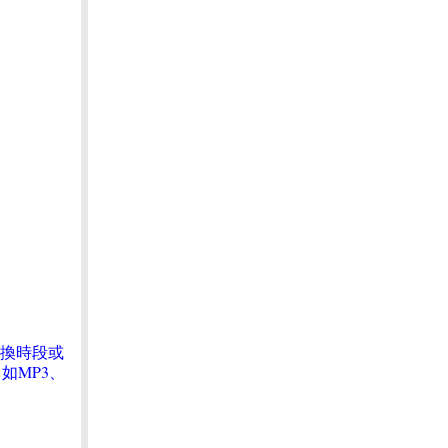
請換時段或
如MP3、