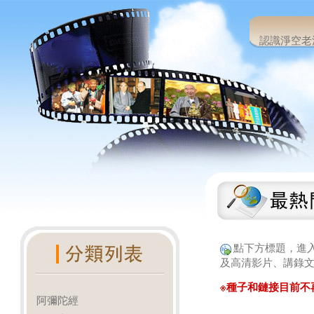
認識淨空老
點下方標題，進
及高清影片、講錄文
※種子和鏈接目前不
阿彌陀經