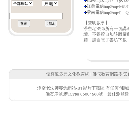
德國
QR c
(mp3/mp4)
江蘇電信
(mp3/mp4/短片
雲南電信
QR
(mp3/mp4)
【聲明啟事】
淨空老法師所有一切講
讀。不得擅自加註版權
籍，請自電子書坊下載
儒釋道多元文化教育網
|
佛陀教育網路學院
淨空老法師專集網站-BT影片下載區 有任何問題
備案序號:蘇ICP備 06004660號 最佳瀏覽建